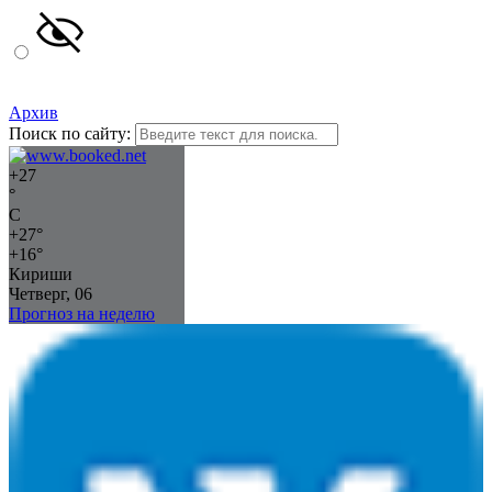
Архив
Поиск по сайту:
+
27
°
C
+
27°
+
16°
Кириши
Четверг, 06
Прогноз на неделю