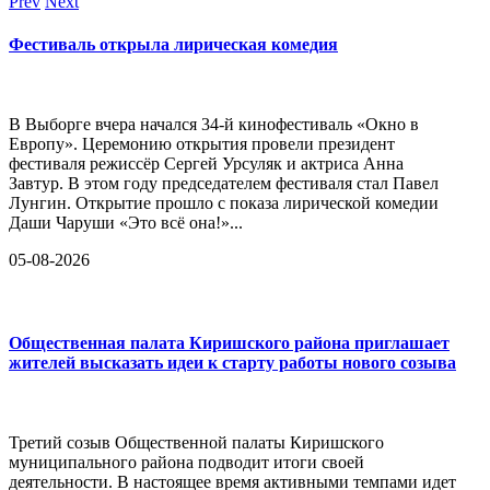
Prev
Next
Фестиваль открыла лирическая комедия
В Выборге вчера начался 34-й кинофестиваль «Окно в
Европу». Церемонию открытия провели президент
фестиваля режиссёр Сергей Урсуляк и актриса Анна
Завтур. В этом году председателем фестиваля стал Павел
Лунгин. Открытие прошло с показа лирической комедии
Даши Чаруши «Это всё она!»...
05-08-2026
Общественная палата Киришского района приглашает
жителей высказать идеи к старту работы нового созыва
Третий созыв Общественной палаты Киришского
муниципального района подводит итоги своей
деятельности. В настоящее время активными темпами идет