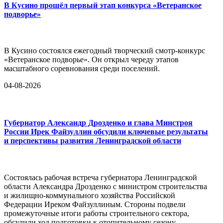
В Кусино прошёл первый этап конкурса «Ветеранское
подворье»
В Кусино состоялся ежегодный творческий смотр-конкурс
«Ветеранское подворье». Он открыл череду этапов
масштабного соревнования среди поселений.
04-08-2026
Губернатор Александр Дрозденко и глава Минстроя
России Ирек Файзуллин обсудили ключевые результаты
и перспективы развития Ленинградской области
Состоялась рабочая встреча губернатора Ленинградской
области Александра Дрозденко с министром строительства
и жилищно-коммунального хозяйства Российской
Федерации Иреком Файзуллиным. Стороны подвели
промежуточные итоги работы строительного сектора,
обсудили ход подготовки к отопительному сезону,