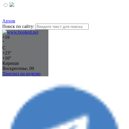
Архив
Поиск по сайту:
+
19
°
C
+
23°
+
10°
Кириши
Воскресенье, 09
Прогноз на неделю