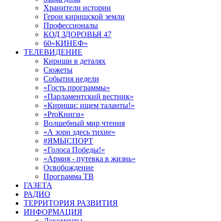
Хранители истории
Герои киришской земли
Профессионалы
КОД ЗДОРОВЬЯ 47
60«КИНЕФ»
ТЕЛЕВИДЕНИЕ
Кириши в деталях
Сюжеты
События недели
«Гость программы»
«Парламентский вестник»
«Кириши: ищем таланты!»
«ProКниги»
Волшебный мир чтения
«А зори здесь тихие»
#ЯМЫСПОРТ
«Голоса Победы!»
«Армия - путевка в жизнь»
Освобождение
Программа ТВ
ГАЗЕТА
РАДИО
ТЕРРИТОРИЯ РАЗВИТИЯ
ИНФОРМАЦИЯ
Документы