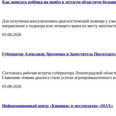
Как записать ребёнка на приём в детскую областную больн
Для получения консультативно-диагностической помощи у узк
направление у педиатра или лечащего врача по месту жительст
05-08-2026
Губернатор Александр Дрозденко и Заместитель Председа
Состоялась рабочая встреча губернатора Ленинградской обла
Главными темами диалога стали успехи агропромышленного ко
05-08-2026
Информационный центр «Кириши» в мессенджере «MAX»