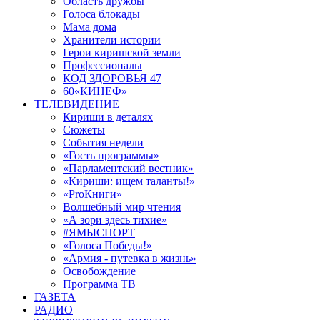
Область дружбы
Голоса блокады
Мама дома
Хранители истории
Герои киришской земли
Профессионалы
КОД ЗДОРОВЬЯ 47
60«КИНЕФ»
ТЕЛЕВИДЕНИЕ
Кириши в деталях
Сюжеты
События недели
«Гость программы»
«Парламентский вестник»
«Кириши: ищем таланты!»
«ProКниги»
Волшебный мир чтения
«А зори здесь тихие»
#ЯМЫСПОРТ
«Голоса Победы!»
«Армия - путевка в жизнь»
Освобождение
Программа ТВ
ГАЗЕТА
РАДИО