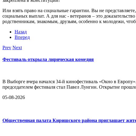
закреплена в Конституции!
Или взять право на социальные гарантии. Вы не представляете
социальных выплат. А для нас - ветеранов – это доказательство
родственникам, знакомым, друзьям, особенно к молодежи, что
Назад
Вперед
Prev
Next
Фестиваль открыла лирическая комедия
В Выборге вчера начался 34-й кинофестиваль «Окно в Европу»
председателем фестиваля стал Павел Лунгин. Открытие прошло
05-08-2026
Общественная палата Киришского района приглашает жител