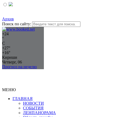
Архив
Поиск по сайту:
+
24
°
C
+
27°
+
16°
Кириши
Четверг, 06
Прогноз на неделю
МЕНЮ
ГЛАВНАЯ
НОВОСТИ
СОБЫТИЯ
ЛЕНПАНОРАМА