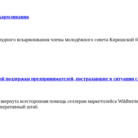
скармливания
грудного вскармливания члены молодёжного совета Киришской 
ой поддержки предпринимателей, пострадавших в ситуации с 
вернута всесторонняя помощь селлерам маркетплейса Wildberrie
 оперативный штаб.