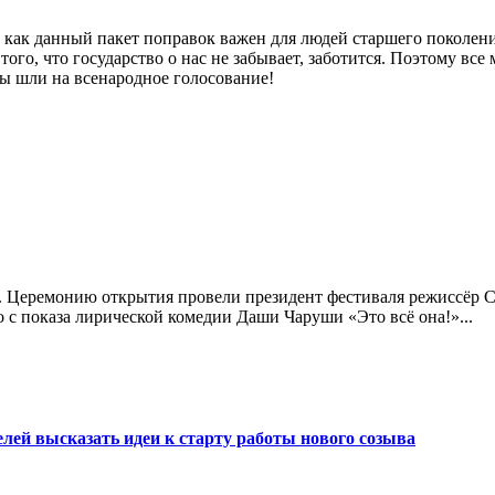
, как данный пакет поправок важен для людей старшего поколени
 того, что государство о нас не забывает, заботится. Поэтому в
бы шли на всенародное голосование!
. Церемонию открытия провели президент фестиваля режиссёр Се
 с показа лирической комедии Даши Чаруши «Это всё она!»...
ей высказать идеи к старту работы нового созыва