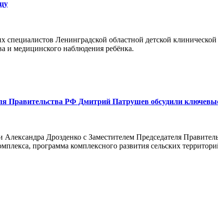
ицу
их специалистов Ленинградской областной детской клинической
ва и медицинского наблюдения ребёнка.
теля Правительства РФ Дмитрий Патрушев обсудили ключевы
сти Александра Дрозденко с Заместителем Председателя Правит
мплекса, программа комплексного развития сельских территори