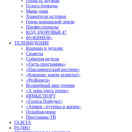
Область дружбы
Голоса блокады
Мама дома
Хранители истории
Герои киришской земли
Профессионалы
КОД ЗДОРОВЬЯ 47
60«КИНЕФ»
ТЕЛЕВИДЕНИЕ
Кириши в деталях
Сюжеты
События недели
«Гость программы»
«Парламентский вестник»
«Кириши: ищем таланты!»
«ProКниги»
Волшебный мир чтения
«А зори здесь тихие»
#ЯМЫСПОРТ
«Голоса Победы!»
«Армия - путевка в жизнь»
Освобождение
Программа ТВ
ГАЗЕТА
РАДИО