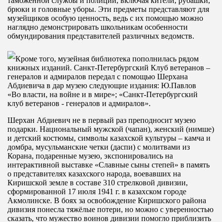
таможенной службы и полиции, включая кители, рубашки,
брюки и головные уборы. Эти предметы представляют для
музейщиков особую ценность, ведь с их помощью можно
наглядно демонстрировать школьникам особенности
обмундирования представителей различных ведомств.
Кроме того, музейная библиотека пополнилась рядом
книжных изданий. Санкт-Петербургский Клуб ветеранов –
генералов и адмиралов передал с помощью Шерхана
Абдиевича в дар музею следующие издания: Ю.Павлов
«Во власти, на войне и в мире»; «Санкт-Петербургский
клуб ветеранов - генералов и адмиралов».
Шерхан Абдиевич не в первый раз преподносит музею
подарки. Национальный мужской (чапан), женский (нимше)
и детский костюмы, символы казахской культуры – камча и
домбра, мусульманские четки (даспи) с молитвами из
Корана, подаренные музею, экспонировались на
интерактивной выставке «Славные сыны степей» в память
о представителях казахского народа, воевавших на
Киришской земле в составе 310 стрелковой дивизии,
сформированной 17 июля 1941 г. в казахском городе
Акмолинске. В боях за освобождение Киришского района
дивизия понесла тяжёлые потери, но можно с уверенностью
сказать, что мужество воинов дивизии помогло приблизить