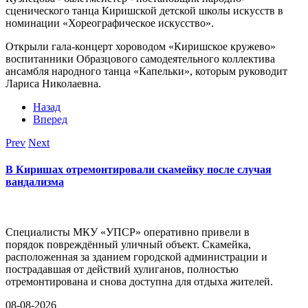
сценического танца Киришской детской школы искусств в
номинации «Хореографическое искусство».
Открыли гала-концерт хороводом «Киришское кружево»
воспитанники Образцового самодеятельного коллектива
ансамбля народного танца «Капельки», которым руководит
Лариса Николаевна.
Назад
Вперед
Prev
Next
В Киришах отремонтировали скамейку после случая
вандализма
Специалисты МКУ «УПСР» оперативно привели в
порядок повреждённый уличный объект. Скамейка,
расположенная за зданием городской администрации и
пострадавшая от действий хулиганов, полностью
отремонтирована и снова доступна для отдыха жителей.
08-08-2026