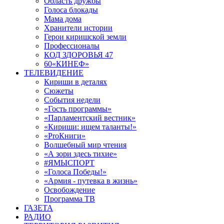
Область дружбы
Голоса блокады
Мама дома
Хранители истории
Герои киришской земли
Профессионалы
КОД ЗДОРОВЬЯ 47
60«КИНЕФ»
ТЕЛЕВИДЕНИЕ
Кириши в деталях
Сюжеты
События недели
«Гость программы»
«Парламентский вестник»
«Кириши: ищем таланты!»
«ProКниги»
Волшебный мир чтения
«А зори здесь тихие»
#ЯМЫСПОРТ
«Голоса Победы!»
«Армия - путевка в жизнь»
Освобождение
Программа ТВ
ГАЗЕТА
РАДИО