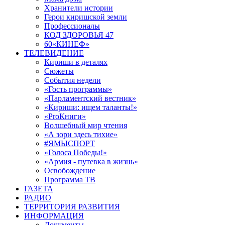
Хранители истории
Герои киришской земли
Профессионалы
КОД ЗДОРОВЬЯ 47
60«КИНЕФ»
ТЕЛЕВИДЕНИЕ
Кириши в деталях
Сюжеты
События недели
«Гость программы»
«Парламентский вестник»
«Кириши: ищем таланты!»
«ProКниги»
Волшебный мир чтения
«А зори здесь тихие»
#ЯМЫСПОРТ
«Голоса Победы!»
«Армия - путевка в жизнь»
Освобождение
Программа ТВ
ГАЗЕТА
РАДИО
ТЕРРИТОРИЯ РАЗВИТИЯ
ИНФОРМАЦИЯ
Документы