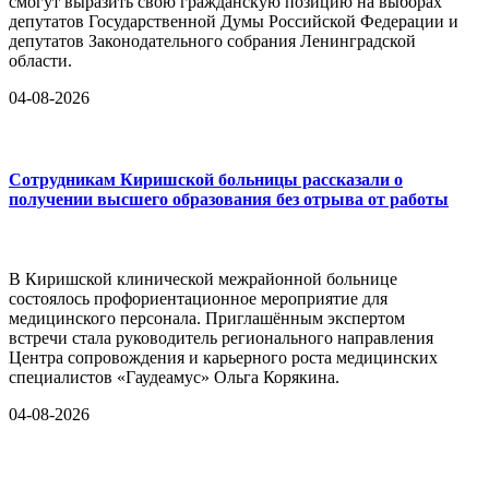
смогут выразить свою гражданскую позицию на выборах
депутатов Государственной Думы Российской Федерации и
депутатов Законодательного собрания Ленинградской
области.
04-08-2026
Сотрудникам Киришской больницы рассказали о
получении высшего образования без отрыва от работы
В Киришской клинической межрайонной больнице
состоялось профориентационное мероприятие для
медицинского персонала. Приглашённым экспертом
встречи стала руководитель регионального направления
Центра сопровождения и карьерного роста медицинских
специалистов «Гаудеамус» Ольга Корякина.
04-08-2026