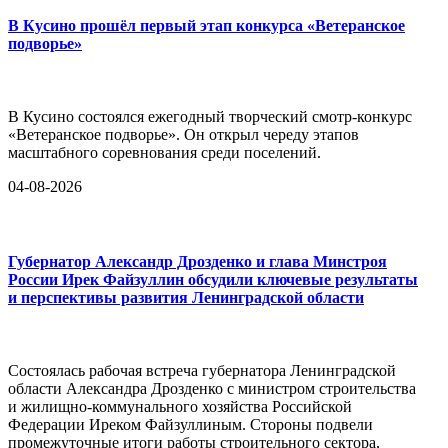
В Кусино прошёл первый этап конкурса «Ветеранское
подворье»
В Кусино состоялся ежегодный творческий смотр-конкурс
«Ветеранское подворье». Он открыл череду этапов
масштабного соревнования среди поселений.
04-08-2026
Губернатор Александр Дрозденко и глава Минстроя
России Ирек Файзуллин обсудили ключевые результаты
и перспективы развития Ленинградской области
Состоялась рабочая встреча губернатора Ленинградской
области Александра Дрозденко с министром строительства
и жилищно-коммунального хозяйства Российской
Федерации Иреком Файзуллиным. Стороны подвели
промежуточные итоги работы строительного сектора,