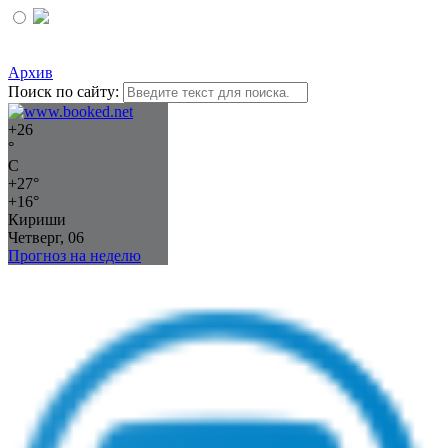
Архив
Поиск по сайту:
+
26
°
C
+
27°
+
16°
Кириши
Четверг, 06
Прогноз на неделю