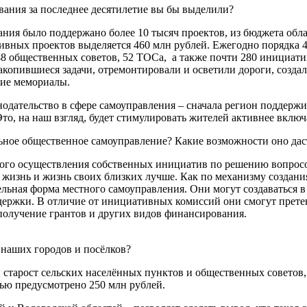
ания за последнее десятилетие вы бы выделили?
ия было поддержано более 10 тысяч проектов, из бюджета облас
тивных проектов выделяется 460 млн рублей. Ежегодно порядка
48 общественных советов, 52 ТОСа, а также почти 280 инициати
акопившиеся задачи, отремонтировали и осветили дороги, созда
кие мемориалы.
одательство в сфере самоуправления – сначала регион поддержи
Это, на наш взгляд, будет стимулировать жителей активнее включ
льное общественное самоуправление? Какие возможности оно дас
ного осуществления собственных инициатив по решению вопросо
ю жизнь и жизнь своих близких лучше. Как по механизму создан
ельная форма местного самоуправления. Они могут создаваться 
ржки. В отличие от инициативных комиссий они смогут претен
 получение грантов и других видов финансирования.
 наших городов и посёлков?
 старост сельских населённых пунктов и общественных советов,
ью предусмотрено 250 млн рублей.