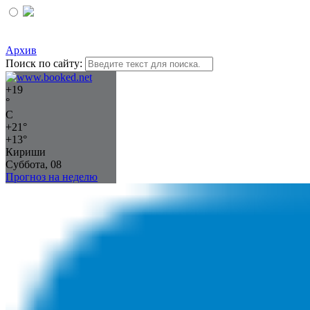
Архив
Поиск по сайту:
+
19
°
C
+
21°
+
13°
Кириши
Суббота, 08
Прогноз на неделю