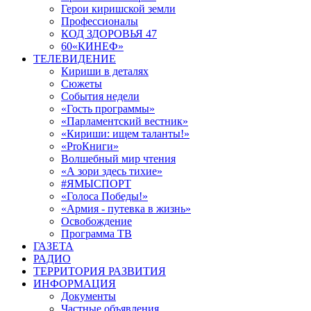
Герои киришской земли
Профессионалы
КОД ЗДОРОВЬЯ 47
60«КИНЕФ»
ТЕЛЕВИДЕНИЕ
Кириши в деталях
Сюжеты
События недели
«Гость программы»
«Парламентский вестник»
«Кириши: ищем таланты!»
«ProКниги»
Волшебный мир чтения
«А зори здесь тихие»
#ЯМЫСПОРТ
«Голоса Победы!»
«Армия - путевка в жизнь»
Освобождение
Программа ТВ
ГАЗЕТА
РАДИО
ТЕРРИТОРИЯ РАЗВИТИЯ
ИНФОРМАЦИЯ
Документы
Частные объявления