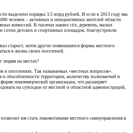
ти выделено порядка 3,5 млрд рублей. И если в 2013 году мы
 4000 человек – активных и инициативных жителей области
вных комиссий. В тысячах наших сёл, деревень, малых
ли сотни детских и спортивных площадок, благоустроили
вал старост, затем другие появившиеся формы местного
аться в жизнь своих поселений.
т людям на местах?
в в поселениях. Так называемых «местных вопросов».
ия и обособленности территории, количеству полномочий и
в форме некоммерческой организации, что расширяет
довать на субсидии от местной и областной администраций,
 позволит им стать локомотивами местного самоуправления в