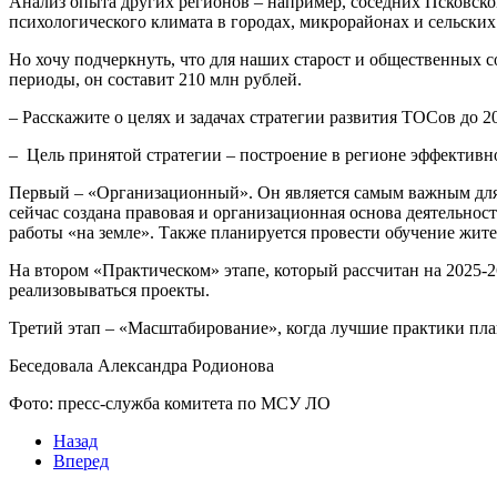
Анализ опыта других регионов – например, соседних Псковско
психологического климата в городах, микрорайонах и сельски
Но хочу подчеркнуть, что для наших старост и общественных 
периоды, он составит 210 млн рублей.
– Расскажите о целях и задачах стратегии развития ТОСов до 2
– Цель принятой стратегии – построение в регионе эффективно
Первый – «Организационный». Он является самым важным для 
сейчас создана правовая и организационная основа деятельнос
работы «на земле». Также планируется провести обучение жи
На втором «Практическом» этапе, который рассчитан на 2025-2
реализовываться проекты.
Третий этап – «Масштабирование», когда лучшие практики плани
Беседовала Александра Родионова
Фото: пресс-служба комитета по МСУ ЛО
Назад
Вперед