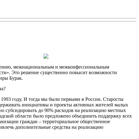
авлению, межнациональным и межконфессиональным
асти». Это решение существенно повысит возможности
Лиры Бурак.
на?
в 1993 году. И тогда мы были первыми в России. Старосты
поддерживать инициативы и проекты активных жителей малых
жно субсидировать до 90% расходов на реализацию местных
адской области было предложено объединить поддержку всех
анизации граждан – территориальное общественное
ивлечь дополнительные средства на реализацию