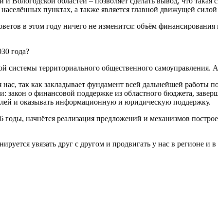
й и Вологодской областей – позволяет сделать вывод, что така
х населённых пунктах, а также является главной движущей сило
советов в этом году ничего не изменится: объём финансировани
030 года?
й системы территориального общественного самоуправления. А е
нас, так как закладывает фундамент всей дальнейшей работы п
ти: закон о финансовой поддержке из областного бюджета, завер
телей и оказывать информационную и юридическую поддержку.
6 годы, начнётся реализация предложений и механизмов построе
руется увязать друг с другом и продвигать у нас в регионе и в 