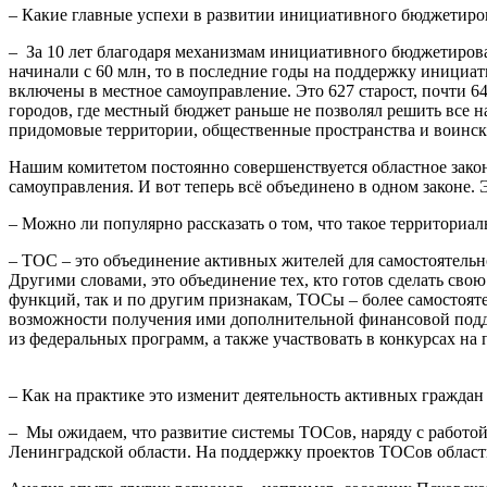
– Какие главные успехи в развитии инициативного бюджетиров
– За 10 лет благодаря механизмам инициативного бюджетирован
начинали с 60 млн, то в последние годы на поддержку инициа
включены в местное самоуправление. Это 627 старост, почти 6
городов, где местный бюджет раньше не позволял решить все н
придомовые территории, общественные пространства и воинс
Нашим комитетом постоянно совершенствуется областное закон
самоуправления. И вот теперь всё объединено в одном законе. 
– Можно ли популярно рассказать о том, что такое территориа
– ТОС – это объединение активных жителей для самостоятель
Другими словами, это объединение тех, кто готов сделать сво
функций, так и по другим признакам, ТОСы – более самостоят
возможности получения ими дополнительной финансовой подде
из федеральных программ, а также участвовать в конкурсах на
– Как на практике это изменит деятельность активных граждан
– Мы ожидаем, что развитие системы ТОСов, наряду с работой
Ленинградской области. На поддержку проектов ТОСов област