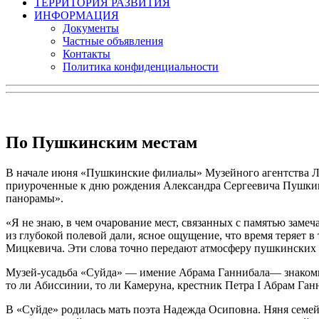
ТЕРРИТОРИЯ РАЗВИТИЯ
ИНФОРМАЦИЯ
Документы
Частные объявления
Контакты
Политика конфиденциальности
По Пушкинским местам
В начале июня «Пушкинские филиалы» Музейного агентства Л
приуроченные к дню рождения Александра Сергеевича Пушкина
панорамы».
«Я не знаю, в чем очарование мест, связанных с памятью замеч
из глубокой полевой дали, ясное ощущение, что время теряет 
Мицкевича. Эти слова точно передают атмосферу пушкинских м
Музей-усадьба «Суйда» — имение Абрама Ганнибала— знакомит
то ли Абиссинии, то ли Камеруна, крестник Петра I Абрам Ган
В «Суйде» родилась мать поэта Надежда Осиповна. Няня семей