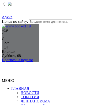
Архив
Поиск по сайту:
+
19
°
C
+
22°
+
14°
Кириши
Суббота, 08
Прогноз на неделю
МЕНЮ
ГЛАВНАЯ
НОВОСТИ
СОБЫТИЯ
ЛЕНПАНОРАМА