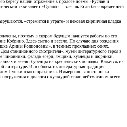
его берегу нашли отражение в прологе поэмы «Руслан и
оэтический эквивалент «Суйды»— элегия. Если бы современный
зрушаются, «стремится к утрате» и вековая кирпичная кладка
начены, поэтому в скором будущем начнутся работы по его
не Кобрино. Здесь сытно и весело. По случаю дня рождения
збушке Арины Родионовны», в тёмных прохладных сенях,
Дом станционного смотрителя», музей литературного героя в
е чиновники, фельдъ-егери, ямщики, кузнецы и шорники,
йках и звенят бубенцы на крестьянских лошадях. Кажется, из
й литературе. И, в общем-то, литературная традиция
рдом Пушкинского праздника. Иммерсивная постановка
 погружения и диалога с культурой стали лейтмотивом всего