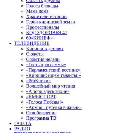
Область дружбы
Голоса блокады
Мама дома
Хранители истории
Герои киришской земли
Профессионалы
КОД ЗДОРОВЬЯ 47
60«КИНЕФ»
ТЕЛЕВИДЕНИЕ
Кириши в деталях
Сюжеты
События недели
«Гость программы»
«Парламентский вестник»
«Кириши: ищем таланты!»
«ProКниги»
Волшебный мир чтения
«А зори здесь тихие»
#ЯМЫСПОРТ
«Голоса Победы!»
«Армия - путевка в жизнь»
Освобождение
Программа ТВ
ГАЗЕТА
РАДИО