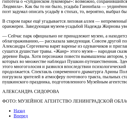
гипотеза о «суйдинском лукоморье»: возможно, сохранившийся
Людмила». Как бы то ни было, усадьба Ганнибала — уединённ
поэт задумал описать усадьбу в стихах, то, вероятно, выбрал б
В старом парке ещё угадывается липовая аллея — непременный 
оранжереи. Заведующая музеем-усадьбой Надежда Жирнова уве
— Сейчас парк официально не принадлежит музею, а находится
облагораживанию,— рассказала заведующая. Совсем другой по 
Александра Сергеевича варят варенье из одуванчиков и пригл
сушатся душистые травы. «Жанр» этого музея— народная сказ
деревне Выра. Хотя персонажи повести вымышлены автором, у 
которых во множестве наблюдал Пушкин-путешественник. Здесь
этого многоголосия и развился впоследствии психологический 
продолжается. Спектакль современного драматурга Арины Пол
погрузила зрителей в атмосферу почтового тракта, пыльных ст
пушкинского праздника, подготовленного Музейным агентство
АЛЕКСАНДРА СИДОРОВА
ФОТО: МУЗЕЙНОЕ АГЕНТСТВО ЛЕНИНГРАДСКОЙ ОБЛ
Назад
Вперед