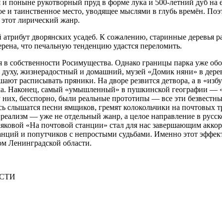
 и поныне рукотворный пруд в форме лука и 500-летний дуб на 
ое и таинственное место, уводящее мыслями в глубь времён. П
ы этот лирический жанр.
атрибут дворянских усадеб. К сожалению, старинные деревья ра
рена, что печальную тенденцию удастся переломить.
 в собственности Росимущества. Однако границы парка уже обоз
духу, жизнерадостный и домашний, музей «Домик няни» в дерев
ашают расписывать пряники. На дворе резвится детвора, а в «и
ка. Наконец, самый «умышленный» в пушкинской географии — «
них, бесспорно, были реальные прототипы — все эти безвестны
 слышатся песни ямщиков, гремят колокольчики на почтовых тро
реализм — уже не отдельный жанр, а целое направление в русско
яковой «На почтовой станции» стал для нас завершающим акко
анций и попутчиков с непростыми судьбами. Именно этот эффект
м Ленинградской области.
АСТИ