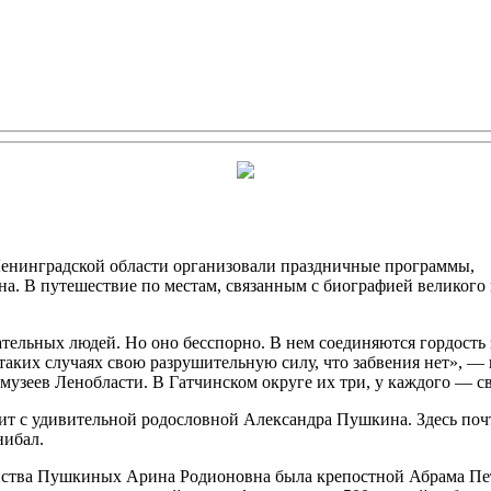
енинградской области организовали праздничные программы,
. В путешествие по местам, связанным с биографией великого 
ательных людей. Но оно бесспорно. В нем соединяются гордость 
в таких случаях свою разрушительную силу, что забвения нет», 
узеев Ленобласти. В Гатчинском округе их три, у каждого — св
 с удивительной родословной Александра Пушкина. Здесь почт
нибал.
ства Пушкиных Арина Родионовна была крепостной Абрама Петро