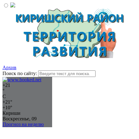
Архив
Поиск по сайту:
+
21
°
C
+
21°
+
10°
Кириши
Воскресенье, 09
Прогноз на неделю