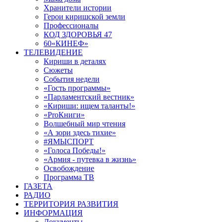
Хранители истории
Герои киришской земли
Профессионалы
КОД ЗДОРОВЬЯ 47
60«КИНЕФ»
ТЕЛЕВИДЕНИЕ
Кириши в деталях
Сюжеты
События недели
«Гость программы»
«Парламентский вестник»
«Кириши: ищем таланты!»
«ProКниги»
Волшебный мир чтения
«А зори здесь тихие»
#ЯМЫСПОРТ
«Голоса Победы!»
«Армия - путевка в жизнь»
Освобождение
Программа ТВ
ГАЗЕТА
РАДИО
ТЕРРИТОРИЯ РАЗВИТИЯ
ИНФОРМАЦИЯ
Документы