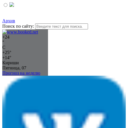
Архив
Поиск по сайту:
+
24
°
C
+
25°
+
14°
Кириши
Пятница, 07
Прогноз на неделю