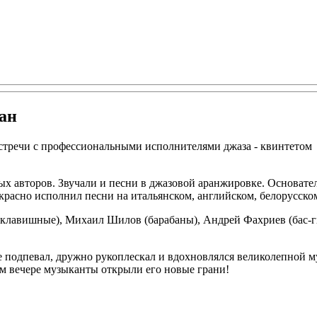
ан
стречи с профессиональными исполнителями джаза - квинтетом
 авторов. Звучали и песни в джазовой аранжировке. Основател
расно исполнил песни на итальянском, английском, белорусском
(клавишные), Михаил Шилов (барабаны), Андрей Фахриев (бас-г
е подпевал, дружно рукоплескал и вдохновлялся великолепной м
ком вечере музыканты открыли его новые грани!