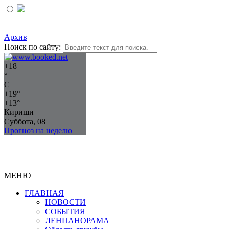
Архив
Поиск по сайту:
+
18
°
C
+
19°
+
13°
Кириши
Суббота, 08
Прогноз на неделю
МЕНЮ
ГЛАВНАЯ
НОВОСТИ
СОБЫТИЯ
ЛЕНПАНОРАМА