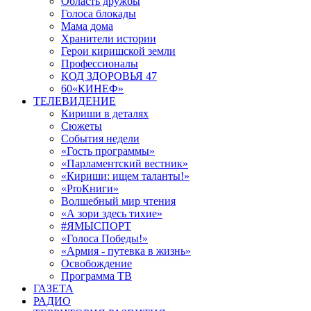
Область дружбы
Голоса блокады
Мама дома
Хранители истории
Герои киришской земли
Профессионалы
КОД ЗДОРОВЬЯ 47
60«КИНЕФ»
ТЕЛЕВИДЕНИЕ
Кириши в деталях
Сюжеты
События недели
«Гость программы»
«Парламентский вестник»
«Кириши: ищем таланты!»
«ProКниги»
Волшебный мир чтения
«А зори здесь тихие»
#ЯМЫСПОРТ
«Голоса Победы!»
«Армия - путевка в жизнь»
Освобождение
Программа ТВ
ГАЗЕТА
РАДИО