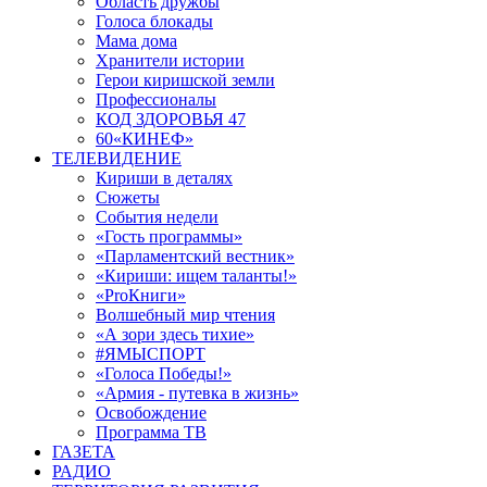
Область дружбы
Голоса блокады
Мама дома
Хранители истории
Герои киришской земли
Профессионалы
КОД ЗДОРОВЬЯ 47
60«КИНЕФ»
ТЕЛЕВИДЕНИЕ
Кириши в деталях
Сюжеты
События недели
«Гость программы»
«Парламентский вестник»
«Кириши: ищем таланты!»
«ProКниги»
Волшебный мир чтения
«А зори здесь тихие»
#ЯМЫСПОРТ
«Голоса Победы!»
«Армия - путевка в жизнь»
Освобождение
Программа ТВ
ГАЗЕТА
РАДИО