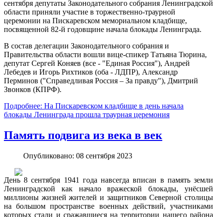
сентября депутаты Законодательного собрания Ленинградской
области приняли участие в торжественно-траурной
церемонии на Пискаревском мемориальном кладбище,
посвященной 82-й годовщине начала блокады Ленинграда.
В состав делегации Законодательного собрания и
Правительства области вошли вице-спикер Татьяна Тюрина,
депутат Сергей Коняев (все - "Единая Россия"), Андрей
Лебедев и Игорь Рихтиков (оба - ЛДПР), Александр
Перминов ("Справедливая Россия – За правду"), Дмитрий
Звонков (КПРФ).
Подробнее: На Пискаревском кладбище в день начала
блокады Ленинграда прошла траурная церемония
Память подвига из века в век
Опубликовано: 08 сентября 2023
День 8 сентября 1941 года навсегда вписан в память земли
Ленинградской как начало вражеской блокады, унёсшей
миллионы жизней жителей и защитников Северной столицы
на большом пространстве военных действий, участниками
которых стали и сражавшиеся на территории нашего района