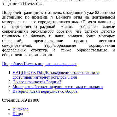
защитники Отечества.
По давней традиции в этот день, отмеривший уже 82-летнюю
дистанцию по времени, у Вечного огня на центральном
мемориале нашего города, носящего имя «Памяти павших»,
на торжественно-траурный митинг собрались живые
современники эпохального события, чьё далёкое детство
пришлось на блокаду, и наши земляки более молодых
поколений, представлявшие органы местного
самоуправления, территориальные формирования
федеральных структур, а также образовательные и
общественные организации.
Подробнее: Память подвига из века в век
НАЦПРОЕКТЫ: До завершения голосования за
доступный интернет осталось 3 дня
С чего начинается Родина?
Молодежный совет поделился итогами и планами
Ватерполистки вернулись со сборов
Страница 519 из 800
В начало
Назад