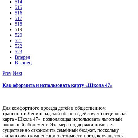
514
515
516
517
518
519
520
521
522
523
Вперед
В конец
Prev
Next
Как оформить и использовать карту «Школа 47»
Для комфортного проезда детей в общественном
транспорте Ленинградской области действует специальная
карта «Школа 47», позволяющая использовать льготный
школьный абонемент. Эта мера поддержки помогает
существенно сэкономить семейный бюджет, поскольку
финансовую компенсацию стоимости поездок учащегося